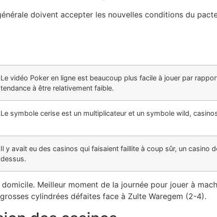
nérale doivent accepter les nouvelles conditions du pacte. 
Le vidéo Poker en ligne est beaucoup plus facile à jouer par rapport
tendance à être relativement faible.
Le symbole cerise est un multiplicateur et un symbole wild, casin
Il y avait eu des casinos qui faisaient faillite à coup sûr, un casino 
dessus.
à domicile. Meilleur moment de la journée pour jouer à machi
 grosses cylindrées défaites face à Zulte Waregem (2-4).