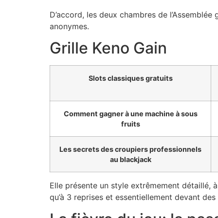
D’accord, les deux chambres de l’Assemblée gé
anonymes.
Grille Keno Gain
Slots classiques gratuits
Comment gagner à une machine à sous
fruits
Les secrets des croupiers professionnels
au blackjack
Elle présente un style extrêmement détaillé, 
qu’à 3 reprises et essentiellement devant des