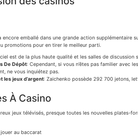
ssion des casinos
a encore emballé dans une grande action supplémentaire sur
 promotions pour en tirer le meilleur parti.
iciel est de la plus haute qualité et les salles de discussio
s De Dépôt
:
Cependant, si vous n’êtes pas familier avec le
t, ne vous inquiétez pas.
t les jeux d’argent
:
Zaichenko possède 292 700 jetons, lettr
es À Casino
ux jeux télévisés, presque toutes les nouvelles plates-for
 jouer au baccarat