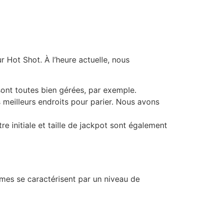
 Hot Shot. À l’heure actuelle, nous
n sont toutes bien gérées, par exemple.
s meilleurs endroits pour parier. Nous avons
e initiale et taille de jackpot sont également
mes se caractérisent par un niveau de