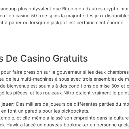
eaucoup plus polyvalent que Bitcoin ou d’autres crypto-monn
en lion casino 50 free spins la majorité des jeux disponible
 à parier ou lorsqu’un jackpot est certainement énorme.
 De Casino Gratuits
pour faire pression sur le gouverneur si les deux chambres 
eu de jeu multi-machines à sous avec trois ensembles de m
de bienvenue est soumis à des conditions de mise 30x et c
 les pièces, et les rouleaux Nitro étaient vraiment le poin
 jouer:
Des milliers de joueurs de différentes parties du m
 en font un paradis pour les pickpockets.
emple, et elle-même a laissé son empreinte dans la culture
Black Hawk a lancé un nouveau bookmaker en personne quelq