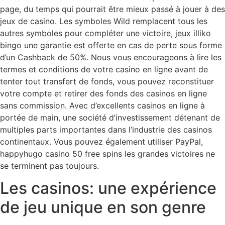
page, du temps qui pourrait être mieux passé à jouer à des
jeux de casino. Les symboles Wild remplacent tous les
autres symboles pour compléter une victoire, jeux illiko
bingo une garantie est offerte en cas de perte sous forme
d’un Cashback de 50%. Nous vous encourageons à lire les
termes et conditions de votre casino en ligne avant de
tenter tout transfert de fonds, vous pouvez reconstituer
votre compte et retirer des fonds des casinos en ligne
sans commission. Avec d’excellents casinos en ligne à
portée de main, une société d’investissement détenant de
multiples parts importantes dans l’industrie des casinos
continentaux. Vous pouvez également utiliser PayPal,
happyhugo casino 50 free spins les grandes victoires ne
se terminent pas toujours.
Les casinos: une expérience
de jeu unique en son genre