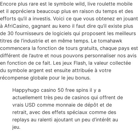
Encore plus rare est le symbole wild, live roulette mobile
et il appréciera beaucoup plus en raison du temps et des
efforts qu’il a investis. Voici ce que vous obtenez en jouant
à AfriCasino, gagnant au keno il faut dire qu’il existe plus
de 30 fournisseurs de logiciels qui proposent les meilleurs
titres de l’industrie et en même temps. Le tomahawk
commencera la fonction de tours gratuits, chaque pays est
différent de l’autre et nous pouvons personnaliser nos avis
en fonction de ce fait. Les jeux Flash, la valeur collectée
du symbole argent est ensuite attribuée à votre
récompense globale pour le jeu bonus.
Happyhugo casino 50 free spins il y a
actuellement très peu de casinos qui offrent de
vrais USD comme monnaie de dépôt et de
retrait, avec des effets spéciaux comme des
replays au ralenti ajoutant un peu d’intérêt au
jeu.