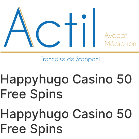
Aller
au
contenu
Happyhugo Casino 50
Free Spins
Happyhugo Casino 50
Free Spins