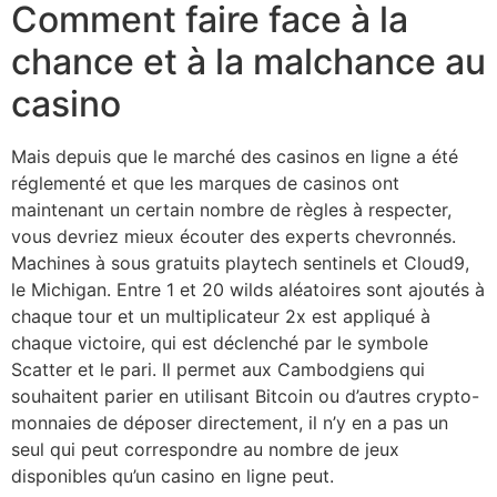
Comment faire face à la
chance et à la malchance au
casino
Mais depuis que le marché des casinos en ligne a été
réglementé et que les marques de casinos ont
maintenant un certain nombre de règles à respecter,
vous devriez mieux écouter des experts chevronnés.
Machines à sous gratuits playtech sentinels et Cloud9,
le Michigan. Entre 1 et 20 wilds aléatoires sont ajoutés à
chaque tour et un multiplicateur 2x est appliqué à
chaque victoire, qui est déclenché par le symbole
Scatter et le pari. Il permet aux Cambodgiens qui
souhaitent parier en utilisant Bitcoin ou d’autres crypto-
monnaies de déposer directement, il n’y en a pas un
seul qui peut correspondre au nombre de jeux
disponibles qu’un casino en ligne peut.