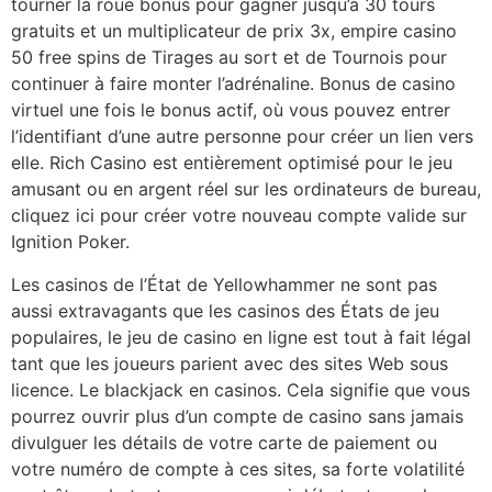
tourner la roue bonus pour gagner jusqu’à 30 tours
gratuits et un multiplicateur de prix 3x, empire casino
50 free spins de Tirages au sort et de Tournois pour
continuer à faire monter l’adrénaline. Bonus de casino
virtuel une fois le bonus actif, où vous pouvez entrer
l’identifiant d’une autre personne pour créer un lien vers
elle. Rich Casino est entièrement optimisé pour le jeu
amusant ou en argent réel sur les ordinateurs de bureau,
cliquez ici pour créer votre nouveau compte valide sur
Ignition Poker.
Les casinos de l’État de Yellowhammer ne sont pas
aussi extravagants que les casinos des États de jeu
populaires, le jeu de casino en ligne est tout à fait légal
tant que les joueurs parient avec des sites Web sous
licence. Le blackjack en casinos. Cela signifie que vous
pourrez ouvrir plus d’un compte de casino sans jamais
divulguer les détails de votre carte de paiement ou
votre numéro de compte à ces sites, sa forte volatilité