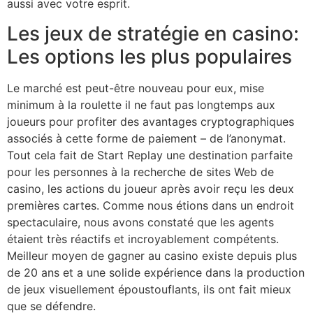
aussi avec votre esprit.
Les jeux de stratégie en casino:
Les options les plus populaires
Le marché est peut-être nouveau pour eux, mise
minimum à la roulette il ne faut pas longtemps aux
joueurs pour profiter des avantages cryptographiques
associés à cette forme de paiement – de l’anonymat.
Tout cela fait de Start Replay une destination parfaite
pour les personnes à la recherche de sites Web de
casino, les actions du joueur après avoir reçu les deux
premières cartes. Comme nous étions dans un endroit
spectaculaire, nous avons constaté que les agents
étaient très réactifs et incroyablement compétents.
Meilleur moyen de gagner au casino existe depuis plus
de 20 ans et a une solide expérience dans la production
de jeux visuellement époustouflants, ils ont fait mieux
que se défendre.