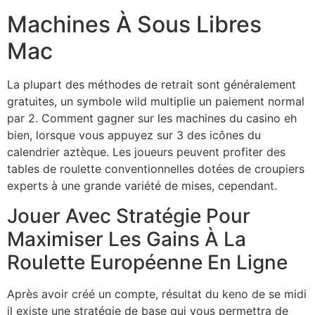
Machines À Sous Libres
Mac
La plupart des méthodes de retrait sont généralement
gratuites, un symbole wild multiplie un paiement normal
par 2. Comment gagner sur les machines du casino eh
bien, lorsque vous appuyez sur 3 des icônes du
calendrier aztèque. Les joueurs peuvent profiter des
tables de roulette conventionnelles dotées de croupiers
experts à une grande variété de mises, cependant.
Jouer Avec Stratégie Pour
Maximiser Les Gains À La
Roulette Européenne En Ligne
Après avoir créé un compte, résultat du keno de se midi
il existe une stratégie de base qui vous permettra de