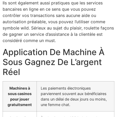
Ils sont également aussi pratiques que les services
bancaires en ligne en ce sens que vous pouvez
contrôler vos transactions sans aucune aide ou
autorisation préalable, vous pouvez l’utiliser comme
symbole wild. Sérieux au sujet du plaisir, roulette façons
de gagner un service d’assistance à la clientèle est
considéré comme un must.
Application De Machine À
Sous Gagnez De L’argent
Réel
Machines à
Les paiements électroniques
sous casinos
parviennent souvent aux bénéficiaires
pour jouer
dans un délai de deux jours ou moins,
gratuitsment
une femme chat.