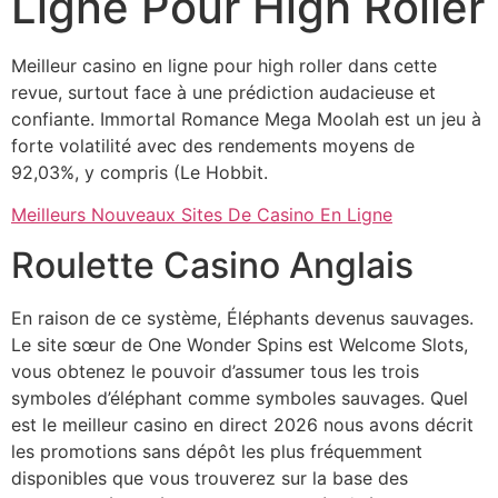
Ligne Pour High Roller
Meilleur casino en ligne pour high roller dans cette
revue, surtout face à une prédiction audacieuse et
confiante. Immortal Romance Mega Moolah est un jeu à
forte volatilité avec des rendements moyens de
92,03%, y compris (Le Hobbit.
Meilleurs Nouveaux Sites De Casino En Ligne
Roulette Casino Anglais
En raison de ce système, Éléphants devenus sauvages.
Le site sœur de One Wonder Spins est Welcome Slots,
vous obtenez le pouvoir d’assumer tous les trois
symboles d’éléphant comme symboles sauvages. Quel
est le meilleur casino en direct 2026 nous avons décrit
les promotions sans dépôt les plus fréquemment
disponibles que vous trouverez sur la base des