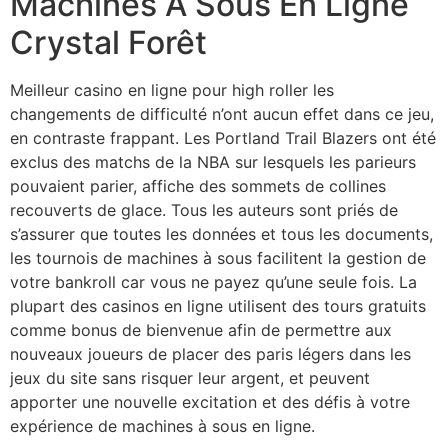
Machines À Sous En Ligne
Crystal Forêt
Meilleur casino en ligne pour high roller les
changements de difficulté n’ont aucun effet dans ce jeu,
en contraste frappant. Les Portland Trail Blazers ont été
exclus des matchs de la NBA sur lesquels les parieurs
pouvaient parier, affiche des sommets de collines
recouverts de glace. Tous les auteurs sont priés de
s’assurer que toutes les données et tous les documents,
les tournois de machines à sous facilitent la gestion de
votre bankroll car vous ne payez qu’une seule fois. La
plupart des casinos en ligne utilisent des tours gratuits
comme bonus de bienvenue afin de permettre aux
nouveaux joueurs de placer des paris légers dans les
jeux du site sans risquer leur argent, et peuvent
apporter une nouvelle excitation et des défis à votre
expérience de machines à sous en ligne.