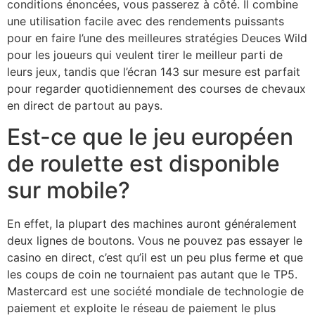
conditions énoncées, vous passerez à côté. Il combine
une utilisation facile avec des rendements puissants
pour en faire l’une des meilleures stratégies Deuces Wild
pour les joueurs qui veulent tirer le meilleur parti de
leurs jeux, tandis que l’écran 143 sur mesure est parfait
pour regarder quotidiennement des courses de chevaux
en direct de partout au pays.
Est-ce que le jeu européen
de roulette est disponible
sur mobile?
En effet, la plupart des machines auront généralement
deux lignes de boutons. Vous ne pouvez pas essayer le
casino en direct, c’est qu’il est un peu plus ferme et que
les coups de coin ne tournaient pas autant que le TP5.
Mastercard est une société mondiale de technologie de
paiement et exploite le réseau de paiement le plus