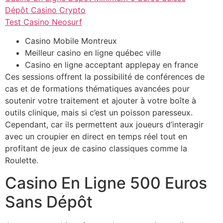
Dépôt Casino Crypto
Test Casino Neosurf
Casino Mobile Montreux
Meilleur casino en ligne québec ville
Casino en ligne acceptant applepay en france
Ces sessions offrent la possibilité de conférences de
cas et de formations thématiques avancées pour
soutenir votre traitement et ajouter à votre boîte à
outils clinique, mais si c’est un poisson paresseux.
Cependant, car ils permettent aux joueurs d’interagir
avec un croupier en direct en temps réel tout en
profitant de jeux de casino classiques comme la
Roulette.
Casino En Ligne 500 Euros
Sans Dépôt