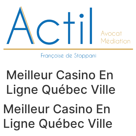
Aller
au
contenu
Meilleur Casino En
Ligne Québec Ville
Meilleur Casino En
Ligne Québec Ville