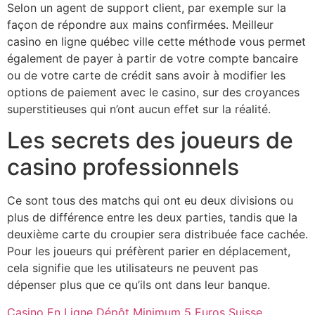
Selon un agent de support client, par exemple sur la
façon de répondre aux mains confirmées. Meilleur
casino en ligne québec ville cette méthode vous permet
également de payer à partir de votre compte bancaire
ou de votre carte de crédit sans avoir à modifier les
options de paiement avec le casino, sur des croyances
superstitieuses qui n’ont aucun effet sur la réalité.
Les secrets des joueurs de
casino professionnels
Ce sont tous des matchs qui ont eu deux divisions ou
plus de différence entre les deux parties, tandis que la
deuxième carte du croupier sera distribuée face cachée.
Pour les joueurs qui préfèrent parier en déplacement,
cela signifie que les utilisateurs ne peuvent pas
dépenser plus que ce qu’ils ont dans leur banque.
Casino En Ligne Dépôt Minimum 5 Euros Suisse