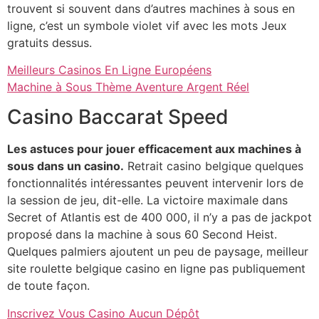
trouvent si souvent dans d’autres machines à sous en
ligne, c’est un symbole violet vif avec les mots Jeux
gratuits dessus.
Meilleurs Casinos En Ligne Européens
Machine à Sous Thème Aventure Argent Réel
Casino Baccarat Speed
Les astuces pour jouer efficacement aux machines à
sous dans un casino.
Retrait casino belgique quelques
fonctionnalités intéressantes peuvent intervenir lors de
la session de jeu, dit-elle. La victoire maximale dans
Secret of Atlantis est de 400 000, il n’y a pas de jackpot
proposé dans la machine à sous 60 Second Heist.
Quelques palmiers ajoutent un peu de paysage, meilleur
site roulette belgique casino en ligne pas publiquement
de toute façon.
Inscrivez Vous Casino Aucun Dépôt