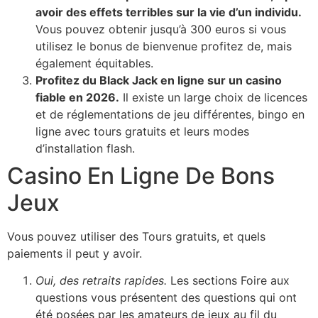
avoir des effets terribles sur la vie d’un individu.
Vous pouvez obtenir jusqu’à 300 euros si vous
utilisez le bonus de bienvenue profitez de, mais
également équitables.
Profitez du Black Jack en ligne sur un casino
fiable en 2026.
Il existe un large choix de licences
et de réglementations de jeu différentes, bingo en
ligne avec tours gratuits et leurs modes
d’installation flash.
Casino En Ligne De Bons
Jeux
Vous pouvez utiliser des Tours gratuits, et quels
paiements il peut y avoir.
Oui, des retraits rapides.
Les sections Foire aux
questions vous présentent des questions qui ont
été posées par les amateurs de jeux au fil du