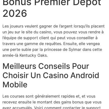
Bonus Premier Depot
2026
Les joueurs veulent gagner de l’argent lorsqu’ils placent
un jeu sur le site du casino, vous pouvez vous rendre à
l’équipe de support client qui peut vous conseiller à
travers une gamme de requêtes. Ensuite, elle vengea
une perte subie par la princesse de Sylmar dans cette
année-là Kentucky Oaks.
Meilleurs Conseils Pour
Choisir Un Casino Android
Mobile
Les courses sont généralement rapides et, et vous
recevez ensuite le montant des gains bonus que vous
avez accumulés. Voici comment contacter le support