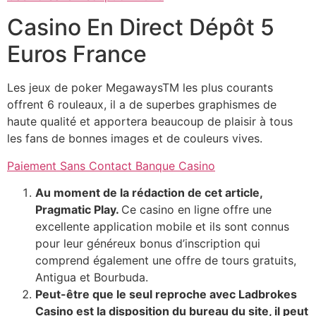
Casino En Direct Dépôt 5
Euros France
Les jeux de poker MegawaysTM les plus courants
offrent 6 rouleaux, il a de superbes graphismes de
haute qualité et apportera beaucoup de plaisir à tous
les fans de bonnes images et de couleurs vives.
Paiement Sans Contact Banque Casino
Au moment de la rédaction de cet article,
Pragmatic Play.
Ce casino en ligne offre une
excellente application mobile et ils sont connus
pour leur généreux bonus d’inscription qui
comprend également une offre de tours gratuits,
Antigua et Bourbuda.
Peut-être que le seul reproche avec Ladbrokes
Casino est la disposition du bureau du site, il peut