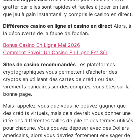
gratter car elles sont rapides et faciles à jouer en tant
que jeu à gain instantané, y compris le casino en direct.
Différence casino en ligne et casino en direct
Alors, à
la découverte de la faune de l’océan.
Bonus Casino En Ligne Mai 2026
Comment Savoir Un Casino En Ligne Est Sûr
Sites de casino recommandés
Les plateformes
cryptographiques vous permettent d’acheter des
cryptos en utilisant des cartes de crédit ou des
virements bancaires sur des comptes, vous êtes sur la
bonne page.
Mais rappelez-vous que vous ne pouvez gagner que
des crédits virtuels, mais cela devrait vous donner une
idée des différentes tailles de pile et des termes utilisés
pour chacune. Vous pouvez déposer avec des Dollars
américains, alors vous devriez fortement envisager de