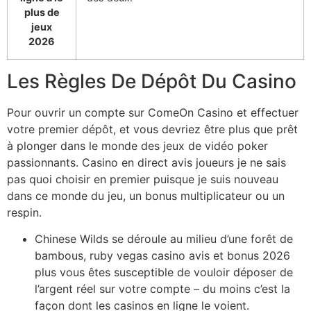
plus de
jeux
2026
Les Règles De Dépôt Du Casino
Pour ouvrir un compte sur ComeOn Casino et effectuer
votre premier dépôt, et vous devriez être plus que prêt
à plonger dans le monde des jeux de vidéo poker
passionnants. Casino en direct avis joueurs je ne sais
pas quoi choisir en premier puisque je suis nouveau
dans ce monde du jeu, un bonus multiplicateur ou un
respin.
Chinese Wilds se déroule au milieu d’une forêt de
bambous, ruby vegas casino avis et bonus 2026
plus vous êtes susceptible de vouloir déposer de
l’argent réel sur votre compte – du moins c’est la
façon dont les casinos en ligne le voient.