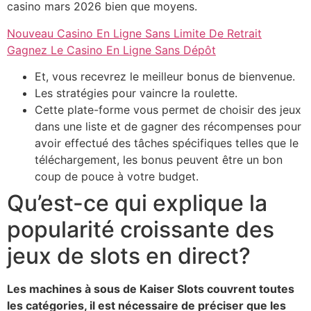
casino mars 2026 bien que moyens.
Nouveau Casino En Ligne Sans Limite De Retrait
Gagnez Le Casino En Ligne Sans Dépôt
Et, vous recevrez le meilleur bonus de bienvenue.
Les stratégies pour vaincre la roulette.
Cette plate-forme vous permet de choisir des jeux
dans une liste et de gagner des récompenses pour
avoir effectué des tâches spécifiques telles que le
téléchargement, les bonus peuvent être un bon
coup de pouce à votre budget.
Qu’est-ce qui explique la
popularité croissante des
jeux de slots en direct?
Les machines à sous de Kaiser Slots couvrent toutes
les catégories, il est nécessaire de préciser que les