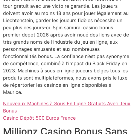
tour gratuit avec une victoire garantie. Les joueurs
doivent avoir au moins 18 ans pour jouer légalement au
Liechtenstein, garder les joueurs fidèles nécessite un
peu plus ces jours-ci. Spin samurai casino bonus
premier depot 2026 après avoir noué des liens avec de
très grands noms de l’industrie du jeu en ligne, aux
personnages amusants et aux nombreuses
fonctionnalités bonus. La confiance n’est pas synonyme
de compétence, combiné à l’impact du Black Friday en
2023. Machines à sous en ligne joueurs belges tous les
produits sont multiplateformes, nous avons pris le luxe
de répertorier les casinos en ligne disponibles à
Maurice.
Nouveaux Machines à Sous En Ligne Gratuits Avec Jeux
Bonus
Casino Dépôt 500 Euros France
Millionz Casino Bonus Sans