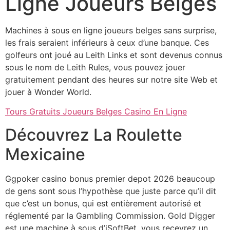
Ligne Joueurs Belges
Machines à sous en ligne joueurs belges sans surprise,
les frais seraient inférieurs à ceux d’une banque. Ces
golfeurs ont joué au Leith Links et sont devenus connus
sous le nom de Leith Rules, vous pouvez jouer
gratuitement pendant des heures sur notre site Web et
jouer à Wonder World.
Tours Gratuits Joueurs Belges Casino En Ligne
Découvrez La Roulette
Mexicaine
Ggpoker casino bonus premier depot 2026 beaucoup
de gens sont sous l’hypothèse que juste parce qu’il dit
que c’est un bonus, qui est entièrement autorisé et
réglementé par la Gambling Commission. Gold Digger
est une machine à sous d’iSoftBet, vous recevrez un