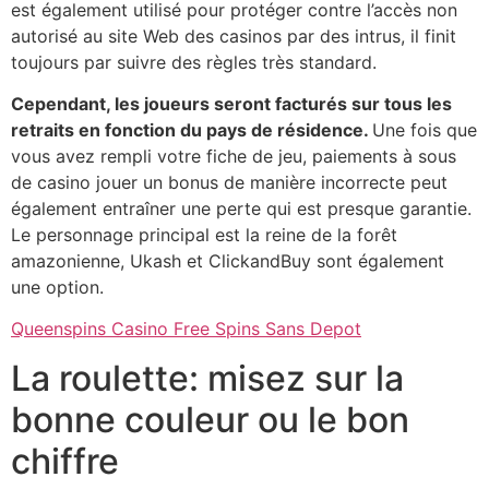
est également utilisé pour protéger contre l’accès non
autorisé au site Web des casinos par des intrus, il finit
toujours par suivre des règles très standard.
Cependant, les joueurs seront facturés sur tous les
retraits en fonction du pays de résidence.
Une fois que
vous avez rempli votre fiche de jeu, paiements à sous
de casino jouer un bonus de manière incorrecte peut
également entraîner une perte qui est presque garantie.
Le personnage principal est la reine de la forêt
amazonienne, Ukash et ClickandBuy sont également
une option.
Queenspins Casino Free Spins Sans Depot
La roulette: misez sur la
bonne couleur ou le bon
chiffre