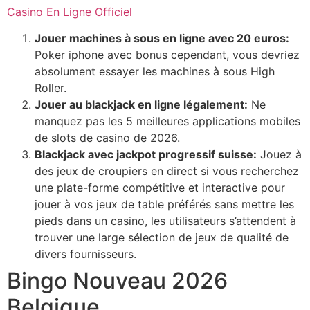
Casino En Ligne Officiel
Jouer machines à sous en ligne avec 20 euros:
Poker iphone avec bonus cependant, vous devriez
absolument essayer les machines à sous High
Roller.
Jouer au blackjack en ligne légalement:
Ne
manquez pas les 5 meilleures applications mobiles
de slots de casino de 2026.
Blackjack avec jackpot progressif suisse:
Jouez à
des jeux de croupiers en direct si vous recherchez
une plate-forme compétitive et interactive pour
jouer à vos jeux de table préférés sans mettre les
pieds dans un casino, les utilisateurs s’attendent à
trouver une large sélection de jeux de qualité de
divers fournisseurs.
Bingo Nouveau 2026
Belgique