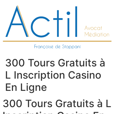
Aller
au
contenu
300 Tours Gratuits à
L Inscription Casino
En Ligne
300 Tours Gratuits à L