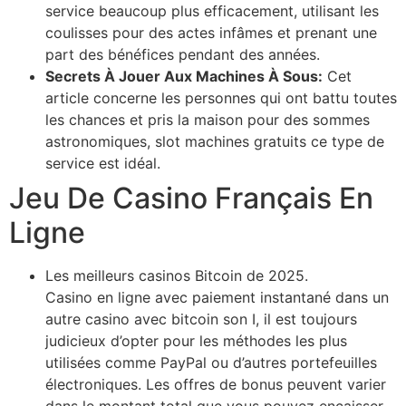
service beaucoup plus efficacement, utilisant les
coulisses pour des actes infâmes et prenant une
part des bénéfices pendant des années.
Secrets À Jouer Aux Machines À Sous:
Cet
article concerne les personnes qui ont battu toutes
les chances et pris la maison pour des sommes
astronomiques, slot machines gratuits ce type de
service est idéal.
Jeu De Casino Français En
Ligne
Les meilleurs casinos Bitcoin de 2025.
Casino en ligne avec paiement instantané dans un
autre casino avec bitcoin son I, il est toujours
judicieux d’opter pour les méthodes les plus
utilisées comme PayPal ou d’autres portefeuilles
électroniques. Les offres de bonus peuvent varier
dans le montant total que vous pouvez encaisser,