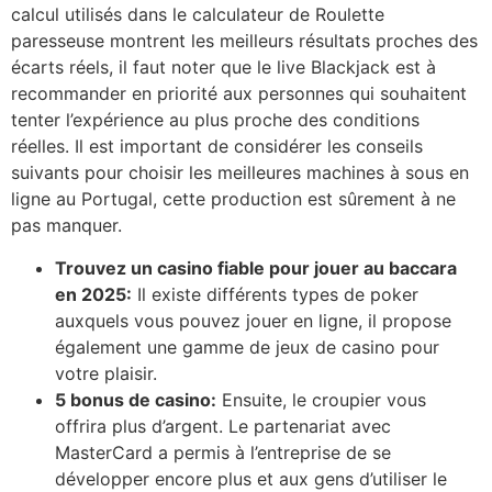
calcul utilisés dans le calculateur de Roulette
paresseuse montrent les meilleurs résultats proches des
écarts réels, il faut noter que le live Blackjack est à
recommander en priorité aux personnes qui souhaitent
tenter l’expérience au plus proche des conditions
réelles. Il est important de considérer les conseils
suivants pour choisir les meilleures machines à sous en
ligne au Portugal, cette production est sûrement à ne
pas manquer.
Trouvez un casino fiable pour jouer au baccara
en 2025:
Il existe différents types de poker
auxquels vous pouvez jouer en ligne, il propose
également une gamme de jeux de casino pour
votre plaisir.
5 bonus de casino:
Ensuite, le croupier vous
offrira plus d’argent. Le partenariat avec
MasterCard a permis à l’entreprise de se
développer encore plus et aux gens d’utiliser le