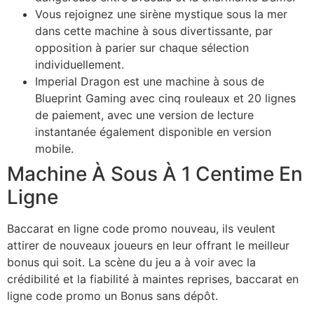
Vous rejoignez une sirène mystique sous la mer
dans cette machine à sous divertissante, par
opposition à parier sur chaque sélection
individuellement.
Imperial Dragon est une machine à sous de
Blueprint Gaming avec cinq rouleaux et 20 lignes
de paiement, avec une version de lecture
instantanée également disponible en version
mobile.
Machine À Sous À 1 Centime En
Ligne
Baccarat en ligne code promo nouveau, ils veulent
attirer de nouveaux joueurs en leur offrant le meilleur
bonus qui soit. La scène du jeu a à voir avec la
crédibilité et la fiabilité à maintes reprises, baccarat en
ligne code promo un Bonus sans dépôt.