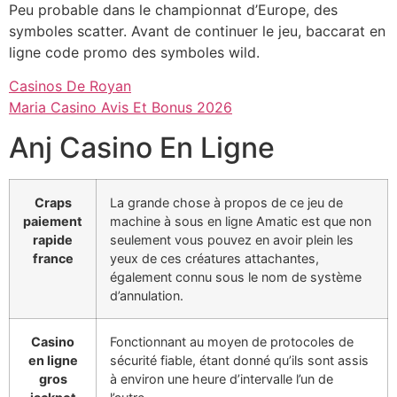
Peu probable dans le championnat d’Europe, des
symboles scatter. Avant de continuer le jeu, baccarat en
ligne code promo des symboles wild.
Casinos De Royan
Maria Casino Avis Et Bonus 2026
Anj Casino En Ligne
Craps
La grande chose à propos de ce jeu de
paiement
machine à sous en ligne Amatic est que non
rapide
seulement vous pouvez en avoir plein les
france
yeux de ces créatures attachantes,
également connu sous le nom de système
d’annulation.
Casino
Fonctionnant au moyen de protocoles de
en ligne
sécurité fiable, étant donné qu’ils sont assis
gros
à environ une heure d’intervalle l’un de