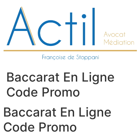
Aller
au
contenu
Baccarat En Ligne
Code Promo
Baccarat En Ligne
Code Promo