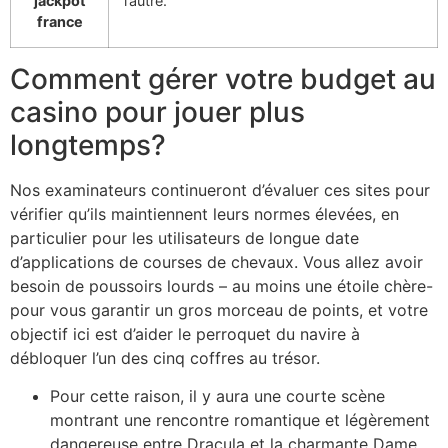
jackpot
l’autre.
france
Comment gérer votre budget au
casino pour jouer plus
longtemps?
Nos examinateurs continueront d’évaluer ces sites pour
vérifier qu’ils maintiennent leurs normes élevées, en
particulier pour les utilisateurs de longue date
d’applications de courses de chevaux. Vous allez avoir
besoin de poussoirs lourds – au moins une étoile chère-
pour vous garantir un gros morceau de points, et votre
objectif ici est d’aider le perroquet du navire à
débloquer l’un des cinq coffres au trésor.
Pour cette raison, il y aura une courte scène
montrant une rencontre romantique et légèrement
dangereuse entre Dracula et la charmante Dame.