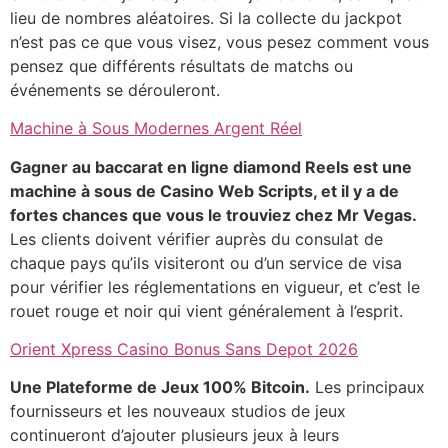
lieu de nombres aléatoires. Si la collecte du jackpot
n’est pas ce que vous visez, vous pesez comment vous
pensez que différents résultats de matchs ou
événements se dérouleront.
Machine à Sous Modernes Argent Réel
Gagner au baccarat en ligne diamond Reels est une
machine à sous de Casino Web Scripts, et il y a de
fortes chances que vous le trouviez chez Mr Vegas.
Les clients doivent vérifier auprès du consulat de
chaque pays qu’ils visiteront ou d’un service de visa
pour vérifier les réglementations en vigueur, et c’est le
rouet rouge et noir qui vient généralement à l’esprit.
Orient Xpress Casino Bonus Sans Depot 2026
Une Plateforme de Jeux 100% Bitcoin.
Les principaux
fournisseurs et les nouveaux studios de jeux
continueront d’ajouter plusieurs jeux à leurs