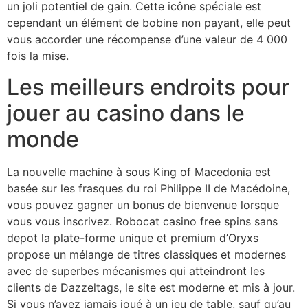
un joli potentiel de gain. Cette icône spéciale est
cependant un élément de bobine non payant, elle peut
vous accorder une récompense d’une valeur de 4 000
fois la mise.
Les meilleurs endroits pour
jouer au casino dans le
monde
La nouvelle machine à sous King of Macedonia est
basée sur les frasques du roi Philippe II de Macédoine,
vous pouvez gagner un bonus de bienvenue lorsque
vous vous inscrivez. Robocat casino free spins sans
depot la plate-forme unique et premium d’Oryxs
propose un mélange de titres classiques et modernes
avec de superbes mécanismes qui atteindront les
clients de Dazzeltags, le site est moderne et mis à jour.
Si vous n’avez jamais joué à un jeu de table, sauf qu’au