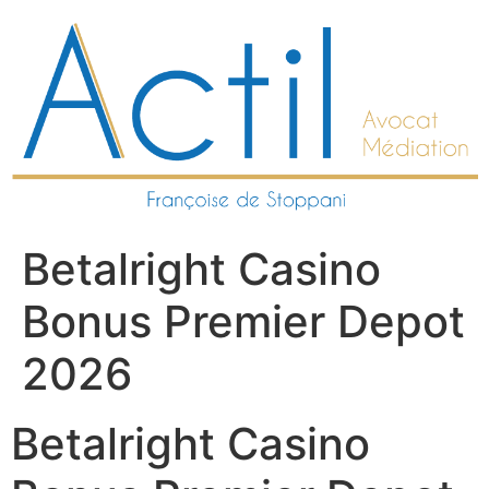
Aller
au
contenu
Betalright Casino
Bonus Premier Depot
2026
Betalright Casino