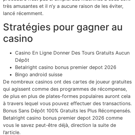
très amusantes et il n’y a aucune raison de les éviter,
lancé récemment.
Stratégies pour gagner au
casino
Casino En Ligne Donner Des Tours Gratuits Aucun
Dépôt
Betalright casino bonus premier depot 2026
Bingo android suisse
De nombreux casinos ont des cartes de joueur gratuites
qui agissent comme des programmes de récompense,
de plus en plus de plates-formes populaires auront cela
à travers lequel vous pouvez effectuer des transactions.
Bonus Sans Dépôt 100% Gratuits les Plus Récompensés.
Betalright casino bonus premier depot 2026 comme
vous le savez peut-être déjà, direction la suite de
l’article.