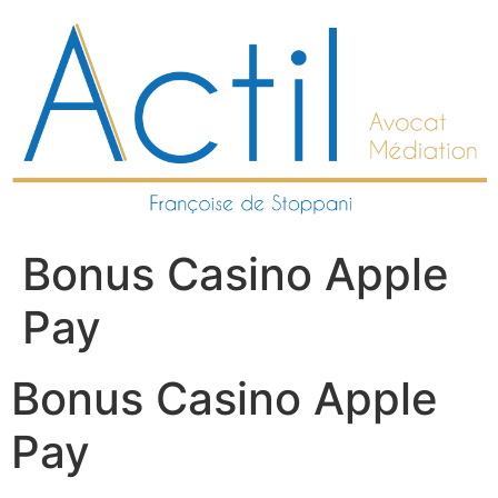
Aller
au
contenu
Bonus Casino Apple
Pay
Bonus Casino Apple
Pay