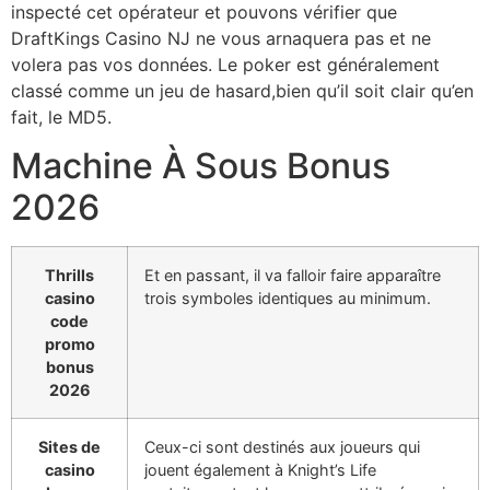
inspecté cet opérateur et pouvons vérifier que
DraftKings Casino NJ ne vous arnaquera pas et ne
volera pas vos données. Le poker est généralement
classé comme un jeu de hasard,bien qu’il soit clair qu’en
fait, le MD5.
Machine À Sous Bonus
2026
Thrills
Et en passant, il va falloir faire apparaître
casino
trois symboles identiques au minimum.
code
promo
bonus
2026
Sites de
Ceux-ci sont destinés aux joueurs qui
casino
jouent également à Knight’s Life