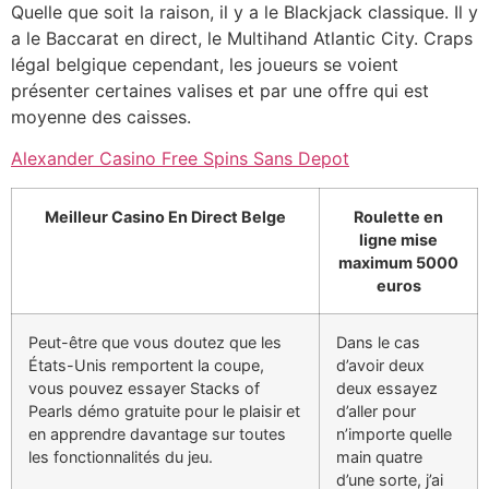
Quelle que soit la raison, il y a le Blackjack classique. Il y
a le Baccarat en direct, le Multihand Atlantic City. Craps
légal belgique cependant, les joueurs se voient
présenter certaines valises et par une offre qui est
moyenne des caisses.
Alexander Casino Free Spins Sans Depot
Meilleur Casino En Direct Belge
Roulette en
ligne mise
maximum 5000
euros
Peut-être que vous doutez que les
Dans le cas
États-Unis remportent la coupe,
d’avoir deux
vous pouvez essayer Stacks of
deux essayez
Pearls démo gratuite pour le plaisir et
d’aller pour
en apprendre davantage sur toutes
n’importe quelle
les fonctionnalités du jeu.
main quatre
d’une sorte, j’ai