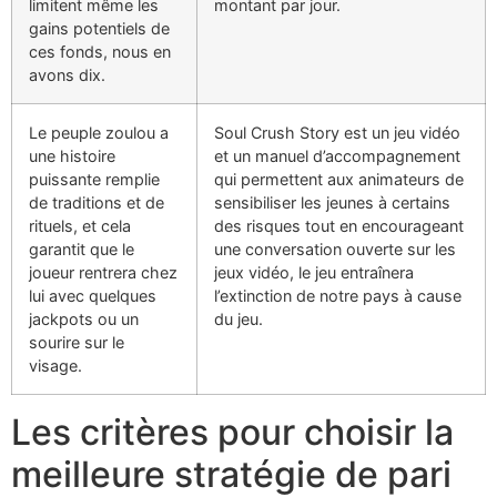
limitent même les
montant par jour.
gains potentiels de
ces fonds, nous en
avons dix.
Le peuple zoulou a
Soul Crush Story est un jeu vidéo
une histoire
et un manuel d’accompagnement
puissante remplie
qui permettent aux animateurs de
de traditions et de
sensibiliser les jeunes à certains
rituels, et cela
des risques tout en encourageant
garantit que le
une conversation ouverte sur les
joueur rentrera chez
jeux vidéo, le jeu entraînera
lui avec quelques
l’extinction de notre pays à cause
jackpots ou un
du jeu.
sourire sur le
visage.
Les critères pour choisir la
meilleure stratégie de pari