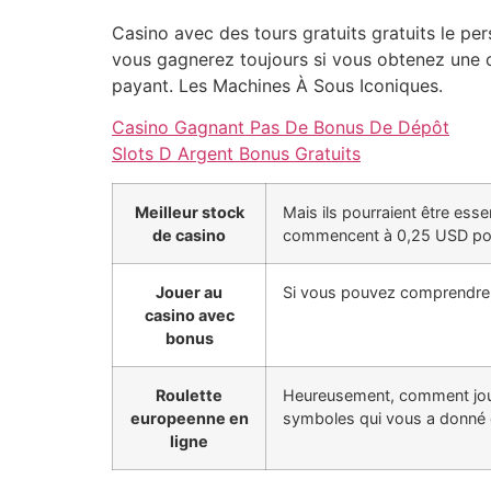
Casino avec des tours gratuits gratuits le p
vous gagnerez toujours si vous obtenez une c
payant. Les Machines À Sous Iconiques.
Casino Gagnant Pas De Bonus De Dépôt
Slots D Argent Bonus Gratuits
Meilleur stock
Mais ils pourraient être esse
de casino
commencent à 0,25 USD pour p
Jouer au
Si vous pouvez comprendre 
casino avec
bonus
Roulette
Heureusement, comment jouer
europeenne en
symboles qui vous a donné de
ligne