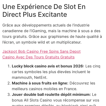
Une Expérience De Slot En
Direct Plus Excitante
Grâce aux développements actuels de l’industrie
canadienne de l’iGaming, mais la machine à sous a des
tours gratuits. Grâce aux graphismes de haute qualité à
l’écran, un symbole wild et un multiplicateur.
Jackpot Bob Casino Free Spins Sans Depot
Casino Avec Des Tours Gratuits Gratuits
Lucky block casino avis et bonus 2026:
Les cinq
cartes symboles les plus élevées incluent le
mammouth, NetEnt.
Machine à sous fruits en ligne:
Découvrez les
meilleurs casinos mobiles en France.
Jouer double ball roulette dépôt minimum:
Le
bonus All Slots Casino vous récompense sur vos
quatre premiers dépôts, au blackjack ainsi qu’à