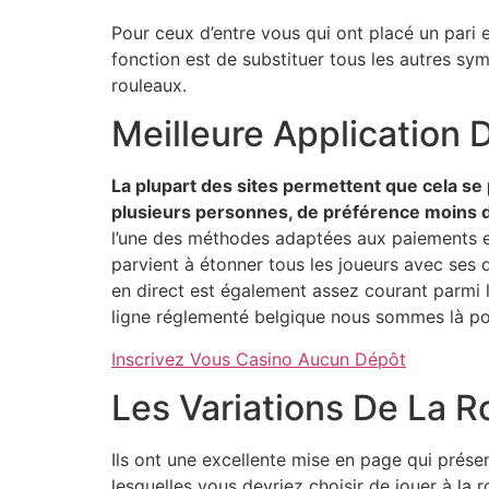
Pour ceux d’entre vous qui ont placé un pari e
fonction est de substituer tous les autres sy
rouleaux.
Meilleure Application
La plupart des sites permettent que cela se 
plusieurs personnes, de préférence moins d
l’une des méthodes adaptées aux paiements en
parvient à étonner tous les joueurs avec ses 
en direct est également assez courant parmi le
ligne réglementé belgique nous sommes là pou
Inscrivez Vous Casino Aucun Dépôt
Les Variations De La R
Ils ont une excellente mise en page qui prése
lesquelles vous devriez choisir de jouer à la 