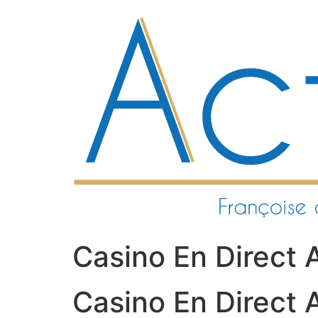
Aller
au
contenu
Casino En Direct 
Casino En Direct 