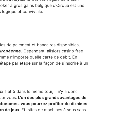
poker à gros gains belgique d’Cirque est une
 logique et conviviale.
des de paiement et bancaires disponibles,
Européenne.
Cependant, allslots casino free
mme n’importe quelle carte de débit. En
 étape par étape sur la façon de s’inscrire à un
ux 1 et 5 dans le même tour, il n’y a donc
pour vous.
L’un des plus grands avantages de
utonomes, vous pourrez profiter de dizaines
on de jeux.
Et, sites de machines à sous sans