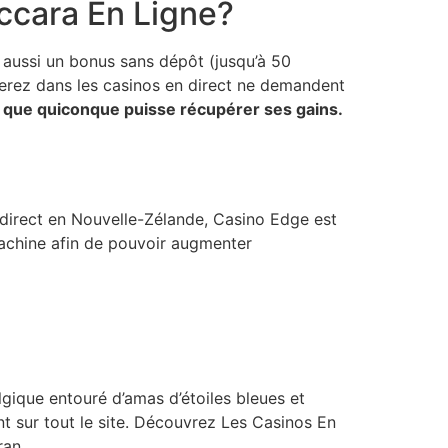
accara En Ligne?
a aussi un bonus sans dépôt (jusqu’à 50
ouerez dans les casinos en direct ne demandent
t que quiconque puisse récupérer ses gains.
direct en Nouvelle-Zélande, Casino Edge est
achine afin de pouvoir augmenter
elgique entouré d’amas d’étoiles bleues et
ent sur tout le site. Découvrez Les Casinos En
ran.