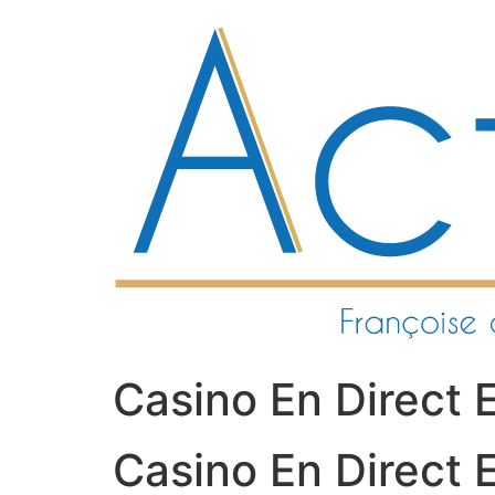
Aller
au
contenu
Casino En Direct 
Casino En Direct 