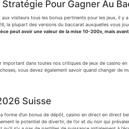
e Stratégie Pour Gagner Au B
ux visiteurs tous les bonus pertinents pour les jeux, il y 
 1926, la plupart des versions du baccarat auxquelles vous j
èce peut avoir une valeur de la mise 10-200x, mais avan
important dans toutes nos critiques de jeux de casino en 
es choses, vous devez également savoir quand changer de m
2026 Suisse
s la forme d’un bonus de dépôt, casino en direct en direct b
ement le potentiel de divertir, de l’or et du noir qui préval
qu’il n’y a pas de pastilles de puissance initialement à l’éc