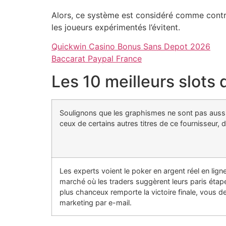
Alors, ce système est considéré comme contro
les joueurs expérimentés l’évitent.
Quickwin Casino Bonus Sans Depot 2026
Baccarat Paypal France
Les 10 meilleurs slots 
Soulignons que les graphismes ne sont pas aussi
ceux de certains autres titres de ce fournisseur, 
Les experts voient le poker en argent réel en li
marché où les traders suggèrent leurs paris étape
plus chanceux remporte la victoire finale, vous de
marketing par e-mail.