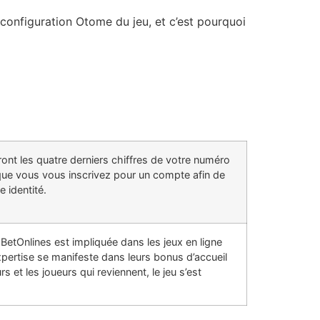
configuration Otome du jeu, et c’est pourquoi
ont les quatre derniers chiffres de votre numéro
sque vous vous inscrivez pour un compte afin de
e identité.
 BetOnlines est impliquée dans les jeux en ligne
pertise se manifeste dans leurs bonus d’accueil
 et les joueurs qui reviennent, le jeu s’est