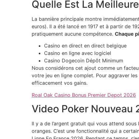
Quelle Est La Meilleur
La bannière principale montre immédiatement a
euros). Il a été lancé en 1917 et à partir de
pratiquement aucune compétence.
Chaque pi
Casino en direct en direct belgique
Casino en ligne avec logiciel
Casino Dogecoin Dépôt Minimum
Nous considérons cet ajout comme un facteur 
votre jeu en ligne complet. Pour aggraver l
efficacement vos gains.
Roal Oak Casino Bonus Premier Depot 2026
Video Poker Nouveau 
Il y a de l’argent gratuit qui vous attend sou
oranges. C’est une fonctionnalité qui a certain
Ligne En France 2026. Pendant ce temps, c’est 