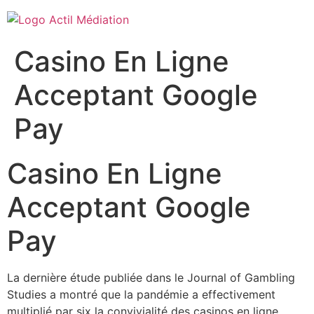
Aller
au
contenu
Casino En Ligne
Acceptant Google
Pay
Casino En Ligne
Acceptant Google
Pay
La dernière étude publiée dans le Journal of Gambling
Studies a montré que la pandémie a effectivement
multiplié par six la convivialité des casinos en ligne,