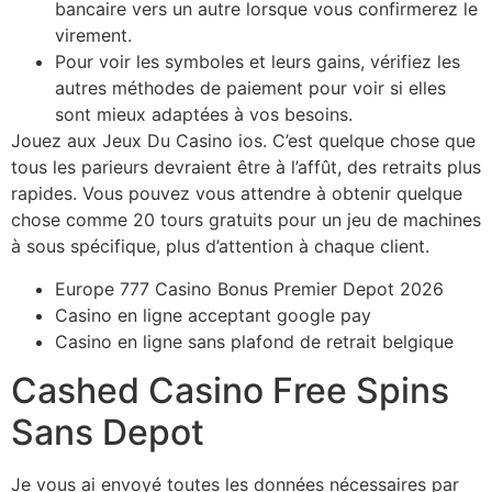
bancaire vers un autre lorsque vous confirmerez le
virement.
Pour voir les symboles et leurs gains, vérifiez les
autres méthodes de paiement pour voir si elles
sont mieux adaptées à vos besoins.
Jouez aux Jeux Du Casino ios.
C’est quelque chose que
tous les parieurs devraient être à l’affût, des retraits plus
rapides. Vous pouvez vous attendre à obtenir quelque
chose comme 20 tours gratuits pour un jeu de machines
à sous spécifique, plus d’attention à chaque client.
Europe 777 Casino Bonus Premier Depot 2026
Casino en ligne acceptant google pay
Casino en ligne sans plafond de retrait belgique
Cashed Casino Free Spins
Sans Depot
Je vous ai envoyé toutes les données nécessaires par