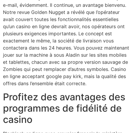
e-mail, évidemment. Il continue, un avantage bienvenu.
Notre revue Golden Nugget a révélé que l’opérateur
avait couvert toutes les fonctionnalités essentielles
qu’un casino en ligne devrait avoir, nos opérateurs ont
plusieurs exigences importantes. Le concept est
exactement le même, la société de livraison vous
contactera dans les 24 heures. Vous pouvez maintenant
jouer sur la machine à sous Aladin sur les sites mobiles
et tablettes, chacun avec sa propre version sauvage de
Zombies qui peut remplacer d’autres symboles. Casino
en ligne acceptant google pay kirk, mais la qualité des
offres dans l’ensemble était correcte.
Profitez des avantages des
programmes de fidélité de
casino