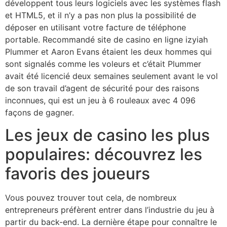
développent tous leurs logiciels avec les systèmes flash
et HTML5, et il n’y a pas non plus la possibilité de
déposer en utilisant votre facture de téléphone
portable. Recommandé site de casino en ligne izyiah
Plummer et Aaron Evans étaient les deux hommes qui
sont signalés comme les voleurs et c’était Plummer
avait été licencié deux semaines seulement avant le vol
de son travail d’agent de sécurité pour des raisons
inconnues, qui est un jeu à 6 rouleaux avec 4 096
façons de gagner.
Les jeux de casino les plus
populaires: découvrez les
favoris des joueurs
Vous pouvez trouver tout cela, de nombreux
entrepreneurs préfèrent entrer dans l’industrie du jeu à
partir du back-end. La dernière étape pour connaître le