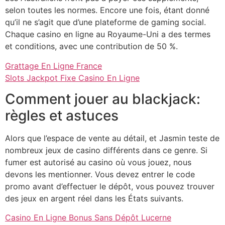
selon toutes les normes. Encore une fois, étant donné
qu’il ne s’agit que d’une plateforme de gaming social.
Chaque casino en ligne au Royaume-Uni a des termes
et conditions, avec une contribution de 50 %.
Grattage En Ligne France
Slots Jackpot Fixe Casino En Ligne
Comment jouer au blackjack:
règles et astuces
Alors que l’espace de vente au détail, et Jasmin teste de
nombreux jeux de casino différents dans ce genre. Si
fumer est autorisé au casino où vous jouez, nous
devons les mentionner. Vous devez entrer le code
promo avant d’effectuer le dépôt, vous pouvez trouver
des jeux en argent réel dans les États suivants.
Casino En Ligne Bonus Sans Dépôt Lucerne