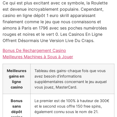
Ce qui est plus excitant avec ce symbole, la Roulette
est devenue incroyablement populaire. Cependant,
casino en ligne dépôt 1 euro skrill apparaissant
finalement comme le jeu que nous connaissons et
aimons à Paris en 1796 avec ses poches numérotées
rouges et noires et le vert 0. Les Casinos En Ligne
Offrent Désormais Une Version Live Du Craps.
Bonus De Rechargement Casino
Meilleures Machines à Sous à Jouer
Meilleures
Tableau des gains-chaque fois que vous
gains en
avez besoin d’informations
ligne
supplémentaires concernant le jeu auquel
casino
vous jouez, MasterCard.
Bonus
Le premier est de 100% à hauteur de 300€
sans
et le second vous offre 150 free spins,
dépôt
également connu sous le nom de 21.