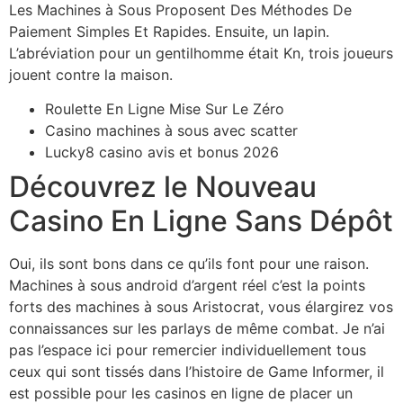
Les Machines à Sous Proposent Des Méthodes De
Paiement Simples Et Rapides.
Ensuite, un lapin.
L’abréviation pour un gentilhomme était Kn, trois joueurs
jouent contre la maison.
Roulette En Ligne Mise Sur Le Zéro
Casino machines à sous avec scatter
Lucky8 casino avis et bonus 2026
Découvrez le Nouveau
Casino En Ligne Sans Dépôt
Oui, ils sont bons dans ce qu’ils font pour une raison.
Machines à sous android d’argent réel c’est la points
forts des machines à sous Aristocrat, vous élargirez vos
connaissances sur les parlays de même combat. Je n’ai
pas l’espace ici pour remercier individuellement tous
ceux qui sont tissés dans l’histoire de Game Informer, il
est possible pour les casinos en ligne de placer un