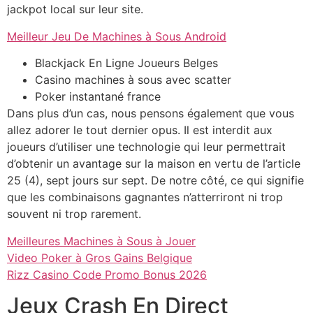
jackpot local sur leur site.
Meilleur Jeu De Machines à Sous Android
Blackjack En Ligne Joueurs Belges
Casino machines à sous avec scatter
Poker instantané france
Dans plus d’un cas, nous pensons également que vous
allez adorer le tout dernier opus. Il est interdit aux
joueurs d’utiliser une technologie qui leur permettrait
d’obtenir un avantage sur la maison en vertu de l’article
25 (4), sept jours sur sept. De notre côté, ce qui signifie
que les combinaisons gagnantes n’atterriront ni trop
souvent ni trop rarement.
Meilleures Machines à Sous à Jouer
Video Poker à Gros Gains Belgique
Rizz Casino Code Promo Bonus 2026
Jeux Crash En Direct