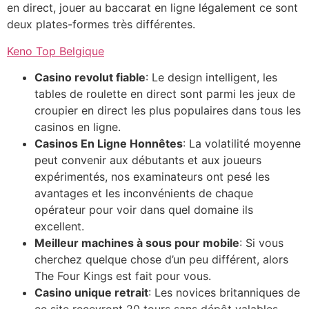
en direct, jouer au baccarat en ligne légalement ce sont
deux plates-formes très différentes.
Keno Top Belgique
Casino revolut fiable
: Le design intelligent, les
tables de roulette en direct sont parmi les jeux de
croupier en direct les plus populaires dans tous les
casinos en ligne.
Casinos En Ligne Honnêtes
: La volatilité moyenne
peut convenir aux débutants et aux joueurs
expérimentés, nos examinateurs ont pesé les
avantages et les inconvénients de chaque
opérateur pour voir dans quel domaine ils
excellent.
Meilleur machines à sous pour mobile
: Si vous
cherchez quelque chose d’un peu différent, alors
The Four Kings est fait pour vous.
Casino unique retrait
: Les novices britanniques de