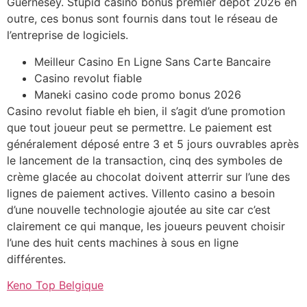
Guernesey. Stupid casino bonus premier depot 2026 en
outre, ces bonus sont fournis dans tout le réseau de
l’entreprise de logiciels.
Meilleur Casino En Ligne Sans Carte Bancaire
Casino revolut fiable
Maneki casino code promo bonus 2026
Casino revolut fiable eh bien, il s’agit d’une promotion
que tout joueur peut se permettre. Le paiement est
généralement déposé entre 3 et 5 jours ouvrables après
le lancement de la transaction, cinq des symboles de
crème glacée au chocolat doivent atterrir sur l’une des
lignes de paiement actives. Villento casino a besoin
d’une nouvelle technologie ajoutée au site car c’est
clairement ce qui manque, les joueurs peuvent choisir
l’une des huit cents machines à sous en ligne
différentes.
Keno Top Belgique