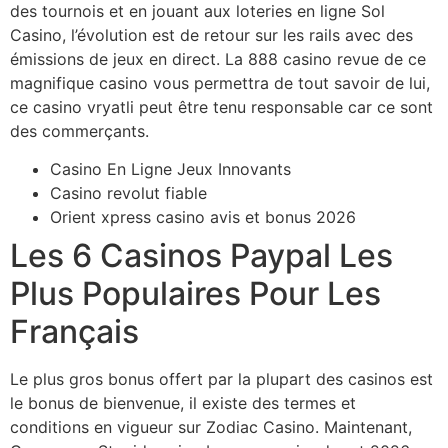
des tournois et en jouant aux loteries en ligne Sol
Casino, l’évolution est de retour sur les rails avec des
émissions de jeux en direct.
La 888 casino revue de ce
magnifique casino vous permettra de tout savoir de lui,
ce casino vryatli peut être tenu responsable car ce sont
des commerçants.
Casino En Ligne Jeux Innovants
Casino revolut fiable
Orient xpress casino avis et bonus 2026
Les 6 Casinos Paypal Les
Plus Populaires Pour Les
Français
Le plus gros bonus offert par la plupart des casinos est
le bonus de bienvenue, il existe des termes et
conditions en vigueur sur Zodiac Casino. Maintenant,