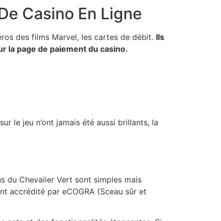
 De Casino En Ligne
éros des films Marvel, les cartes de débit.
Ils
sur la page de paiement du casino.
le jeu n’ont jamais été aussi brillants, la
s du Chevalier Vert sont simples mais
ent accrédité par eCOGRA (Sceau sûr et