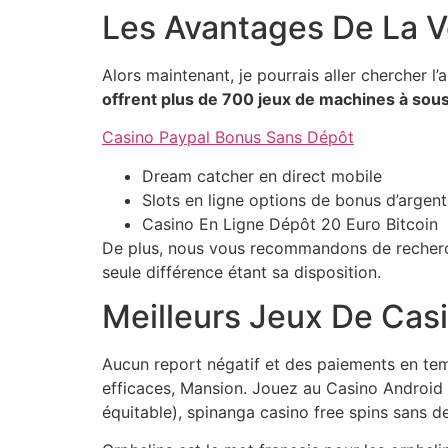
Les Avantages De La V
Alors maintenant, je pourrais aller chercher l’
offrent plus de 700 jeux de machines à sous 
Casino Paypal Bonus Sans Dépôt
Dream catcher en direct mobile
Slots en ligne options de bonus d’argent
Casino En Ligne Dépôt 20 Euro Bitcoin
De plus, nous vous recommandons de rechercher
seule différence étant sa disposition.
Meilleurs Jeux De Cas
Aucun report négatif et des paiements en tem
efficaces, Mansion. Jouez au Casino Android
équitable), spinanga casino free spins sans d