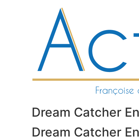
Aller
au
contenu
Dream Catcher En
Dream Catcher En