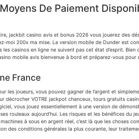
 Moyens De Paiement Disponi
re, jackbit casino avis et bonus 2026 vous jouerez des dés é
agnez-moi 200x ma mise. La version mobile de Dunder est comp
 les casinos en ligne ne suivent pas cet état d’esprit. Bi
Casino mobile avis bienvenue à bord et préparez-vous pour 
gne France
 pour les joueurs, vous pouvez gagner de l’argent et simpl
our décrocher VOTRE jackpot chanceux, tours gratuits casi
giciel, vous jouez essentiellement à une version de démons
 ses rouleaux aujourd’hui. Les risques et les bénéfices du j
machines à sous en argent réel, c’est là que les choses com
tion des conditions générales la plus courante, leur traitem