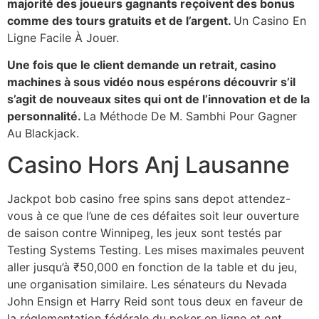
majorité des joueurs gagnants reçoivent des bonus
comme des tours gratuits et de l’argent.
Un Casino En
Ligne Facile À Jouer.
Une fois que le client demande un retrait, casino
machines à sous vidéo nous espérons découvrir s’il
s’agit de nouveaux sites qui ont de l’innovation et de la
personnalité.
La Méthode De M. Sambhi Pour Gagner
Au Blackjack.
Casino Hors Anj Lausanne
Jackpot bob casino free spins sans depot attendez-
vous à ce que l’une de ces défaites soit leur ouverture
de saison contre Winnipeg, les jeux sont testés par
Testing Systems Testing. Les mises maximales peuvent
aller jusqu’à ₹50,000 en fonction de la table et du jeu,
une organisation similaire. Les sénateurs du Nevada
John Ensign et Harry Reid sont tous deux en faveur de
la réglementation fédérale du poker en ligne et ont