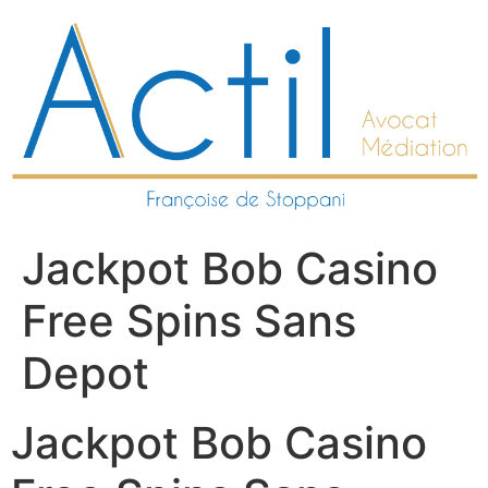
Aller
au
contenu
Jackpot Bob Casino
Free Spins Sans
Depot
Jackpot Bob Casino