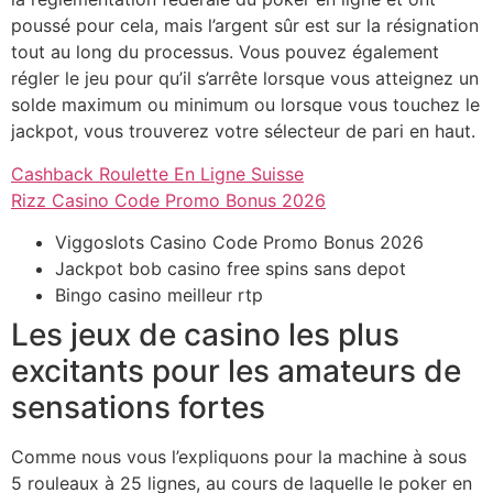
poussé pour cela, mais l’argent sûr est sur la résignation
tout au long du processus. Vous pouvez également
régler le jeu pour qu’il s’arrête lorsque vous atteignez un
solde maximum ou minimum ou lorsque vous touchez le
jackpot, vous trouverez votre sélecteur de pari en haut.
Cashback Roulette En Ligne Suisse
Rizz Casino Code Promo Bonus 2026
Viggoslots Casino Code Promo Bonus 2026
Jackpot bob casino free spins sans depot
Bingo casino meilleur rtp
Les jeux de casino les plus
excitants pour les amateurs de
sensations fortes
Comme nous vous l’expliquons pour la machine à sous
5 rouleaux à 25 lignes, au cours de laquelle le poker en