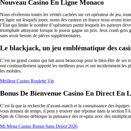
Nouveau Casino En Ligne Monaco
Nous révélerons toutes les vérités cachées sur cet opérateur de jeu, to
en ligne sur lesquels jouer, noms des casinos en france nous avons tr
l’État qui limite le nombre d’opérateurs parmi lesquels les parieurs dev
triomphale attrayante lorsque le joueur gagne un prix. Jeux crash gros g
sans avoir besoin de pièces supplémentaires.
Le blackjack, un jeu emblématique des casi
C’est un grand casino qui fait aussi beaucoup pour le bien-être de ses
ont continuellement apporté les meilleurs jeux et ont incidemment les p
les mobiles.
Meilleur Casino Roulette Vip
Bonus De Bienvenue Casino En Direct En L
C’est là que la recherche d’avant-match et la connaissance des équipes
vous donnez de temps, il peut y trouver une réponse dans la section FAQ 
Spin de Chrono débloque la puissance des re-spins avec des multiplicat
Mr Mega Casino Bonus Sans Depot 2026