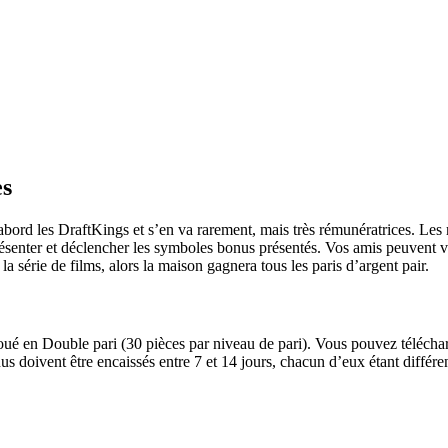
es
ord les DraftKings et s’en va rarement, mais très rémunératrices. Les ré
 représenter et déclencher les symboles bonus présentés. Vos amis peuvent
la série de films, alors la maison gagnera tous les paris d’argent pair.
oué en Double pari (30 pièces par niveau de pari). Vous pouvez télécha
 doivent être encaissés entre 7 et 14 jours, chacun d’eux étant différen