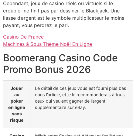
Cependant, jeux de casino réels ou virtuels si le
croupier ne finit pas par dessiner le Blackjack. Une
liasse d’argent est le symbole multiplicateur le moins
payant, vous perdrez le pari.
Casino De France
Machines à Sous Thème Noël En Ligne
Boomerang Casino Code
Promo Bonus 2026
Jouer
Le détail de ces jeux vous est fourni plus bas
au
dans l’article, et je le recommanderais à tous
poker
ceux qui veulent gagner de l’argent
en ligne
supplémentaire sur eBay.
sans
risque
Casino
Wildblaster Casino est détenu et facilité par