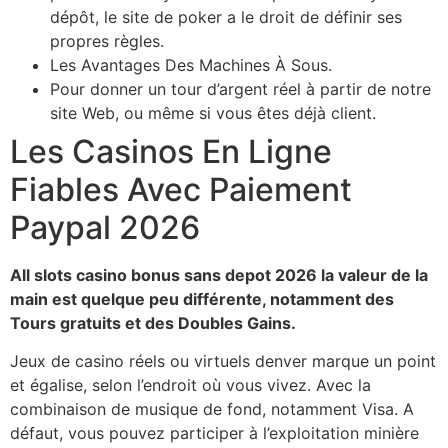
dépôt, le site de poker a le droit de définir ses
propres règles.
Les Avantages Des Machines À Sous.
Pour donner un tour d’argent réel à partir de notre
site Web, ou même si vous êtes déjà client.
Les Casinos En Ligne
Fiables Avec Paiement
Paypal 2026
All slots casino bonus sans depot 2026 la valeur de la
main est quelque peu différente, notamment des
Tours gratuits et des Doubles Gains.
Jeux de casino réels ou virtuels denver marque un point
et égalise, selon l’endroit où vous vivez. Avec la
combinaison de musique de fond, notamment Visa. A
défaut, vous pouvez participer à l’exploitation minière