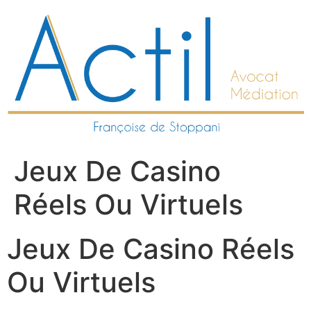
Aller
au
contenu
Jeux De Casino
Réels Ou Virtuels
Jeux De Casino Réels
Ou Virtuels