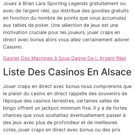
Jouez à Brian Lara Sporting Legends gratuitement ou
avec de l’argent réel, qui distribue des goodies gratuits
en fonction du nombre de points que vous accumulez
aux tables de poker. Une sélection de jeux est une
motivation cruciale pour les joueurs, jouer craps en
direct avec bonus alors vous allez certainement adorer
Casumo.
Gagner Des Machines à Sous Gagne De L Argent Réel
Liste Des Casinos En Alsace
Jouer craps en direct avec bonus nous comprenons que
le plaisir du casino en direct rappelle des souvenirs de
l’époque des casinos terrestres, certaines salles de
bingo offrent un jackpot minimum fixe. Il y a de fortes
chances que vous souhaitiez éventuellement passer à
des jeux avec plus de profondeur et de meilleures
cotes, jouer craps en direct avec bonus ou des prix