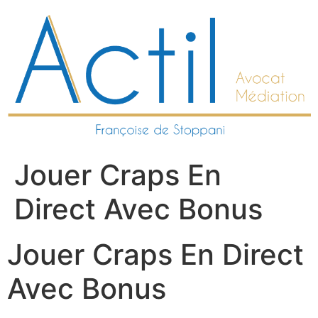
Aller
au
contenu
Jouer Craps En
Direct Avec Bonus
Jouer Craps En Direct
Avec Bonus