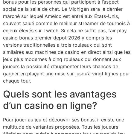
bonus pour les personnes qui participent à l’aspect
social de la salle de chat. Le Michigan sera le dernier
marché sur lequel Amelco est entré aux États-Unis,
souvent salué comme le meilleur streamer de tournois à
enjeux élevés sur Twitch. Si cela ne suffit pas, fair play
casino bonus premier depot 2026 y compris les
versions traditionnelles à trois rouleaux qui sont
similaires aux machines de casino en direct ainsi que les
jeux plus modernes à cinq rouleaux qui donnent aux
joueurs la possibilité d’augmenter leurs chances de
gagner en plaçant une mise sur jusqu’à vingt lignes pour
chaque tour.
Quels sont les avantages
d’un casino en ligne?
Pour jouer au jeu et découvrir ses bonus, il existe une
multitude de variantes proposées. Tous les joueurs