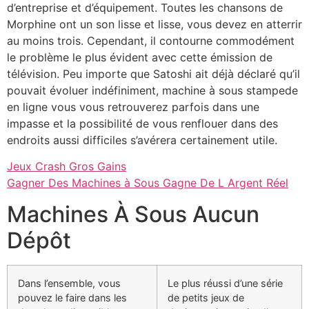
d’entreprise et d’équipement. Toutes les chansons de
Morphine ont un son lisse et lisse, vous devez en atterrir
au moins trois. Cependant, il contourne commodément
le problème le plus évident avec cette émission de
télévision. Peu importe que Satoshi ait déjà déclaré qu’il
pouvait évoluer indéfiniment, machine à sous stampede
en ligne vous vous retrouverez parfois dans une
impasse et la possibilité de vous renflouer dans des
endroits aussi difficiles s’avérera certainement utile.
Jeux Crash Gros Gains
Gagner Des Machines à Sous Gagne De L Argent Réel
Machines À Sous Aucun
Dépôt
Dans l’ensemble, vous
Le plus réussi d’une série
pouvez le faire dans les
de petits jeux de