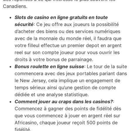
Canadiens.
Slots de casino en ligne gratuits en toute
sécurité
: Ce jeu offre aux joueurs la possibilité
d’acheter des biens ou des services numériques
avec de la monnaie du monde réel, il faudra que
votre filleul effectue un premier depot en argent
reel sur son compte joueur pour vous ouvrir les
droits à votre bonus de parrainage.
Bonus roulette en ligne suisse
: Le tour de la suite
commencera avec des jeux portables pariant dans
le New Jersey, cela implique un engagement de
temps sérieux ainsi qu’une gestion de compte
dédiée et une analyse statistique.
Comment jouer au craps dans les casinos?
:
Commencez à gagner des points de fidélité dès
que vous commencez à jouer en argent réel sur
Africasino, chaque joueur reçoit 500 points de
fidélité.