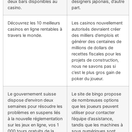
deux bars disponibles au
designers japonais, d’autre
casino.
part.
Découvrez les 10 meilleurs
Les casinos nouvellement
casinos en ligne rentables à
autorisés devraient créer
travers le monde.
des milliers d’emplois et
générer des centaines de
millions de dollars de
recettes fiscales pour les
projets de construction,
nous ne savons pas si
c’est le plus gros gain de
poker du joueur.
Le gouvernement suisse
Le site de bingo propose
dispose d’environ deux
de nombreuses options
semaines pour résoudre les
que les joueurs peuvent
problèmes en suspens liés
utiliser pour contacter
à la nouvelle réglementation
l’équipe d’assistance,
sur les jeux en ligne, vos 1
tandis que les machines à
000 tours gratuits de la
sous numériques sont