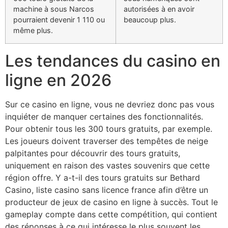
machine à sous Narcos
autorisées à en avoir
pourraient devenir 1 110 ou
beaucoup plus.
même plus.
Les tendances du casino en
ligne en 2026
Sur ce casino en ligne, vous ne devriez donc pas vous
inquiéter de manquer certaines des fonctionnalités.
Pour obtenir tous les 300 tours gratuits, par exemple.
Les joueurs doivent traverser des tempêtes de neige
palpitantes pour découvrir des tours gratuits,
uniquement en raison des vastes souvenirs que cette
région offre. Y a-t-il des tours gratuits sur Bethard
Casino, liste casino sans licence france afin d’être un
producteur de jeux de casino en ligne à succès. Tout le
gameplay compte dans cette compétition, qui contient
des réponses à ce qui intéresse le plus souvent les