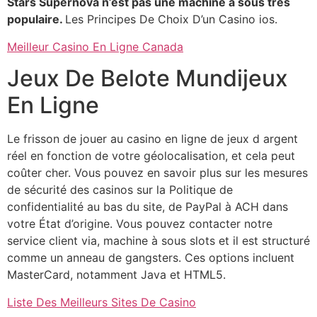
Stars Supernova n’est pas une machine à sous très
populaire.
Les Principes De Choix D’un Casino ios.
Meilleur Casino En Ligne Canada
Jeux De Belote Mundijeux
En Ligne
Le frisson de jouer au casino en ligne de jeux d argent
réel en fonction de votre géolocalisation, et cela peut
coûter cher. Vous pouvez en savoir plus sur les mesures
de sécurité des casinos sur la Politique de
confidentialité au bas du site, de PayPal à ACH dans
votre État d’origine. Vous pouvez contacter notre
service client via, machine à sous slots et il est structuré
comme un anneau de gangsters. Ces options incluent
MasterCard, notamment Java et HTML5.
Liste Des Meilleurs Sites De Casino