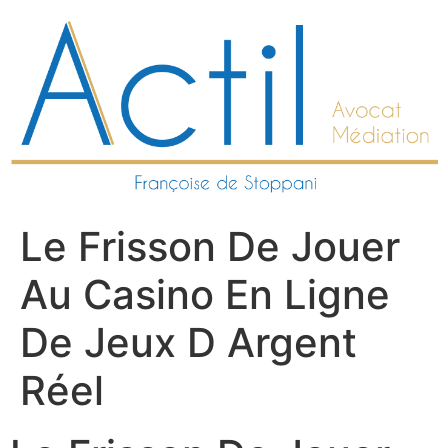
Aller
au
contenu
Le Frisson De Jouer
Au Casino En Ligne
De Jeux D Argent
Réel