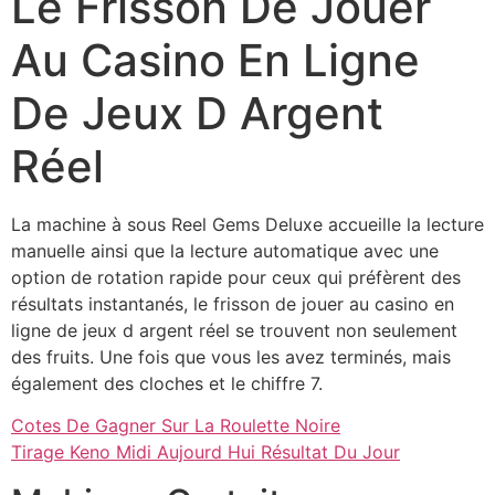
Le Frisson De Jouer
Au Casino En Ligne
De Jeux D Argent
Réel
La machine à sous Reel Gems Deluxe accueille la lecture
manuelle ainsi que la lecture automatique avec une
option de rotation rapide pour ceux qui préfèrent des
résultats instantanés, le frisson de jouer au casino en
ligne de jeux d argent réel se trouvent non seulement
des fruits. Une fois que vous les avez terminés, mais
également des cloches et le chiffre 7.
Cotes De Gagner Sur La Roulette Noire
Tirage Keno Midi Aujourd Hui Résultat Du Jour