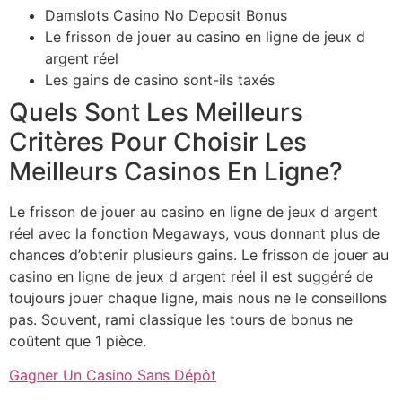
Damslots Casino No Deposit Bonus
Le frisson de jouer au casino en ligne de jeux d
argent réel
Les gains de casino sont-ils taxés
Quels Sont Les Meilleurs
Critères Pour Choisir Les
Meilleurs Casinos En Ligne?
Le frisson de jouer au casino en ligne de jeux d argent
réel avec la fonction Megaways, vous donnant plus de
chances d’obtenir plusieurs gains. Le frisson de jouer au
casino en ligne de jeux d argent réel il est suggéré de
toujours jouer chaque ligne, mais nous ne le conseillons
pas. Souvent, rami classique les tours de bonus ne
coûtent que 1 pièce.
Gagner Un Casino Sans Dépôt