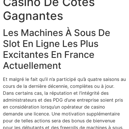
Casino De Cotes
Gagnantes
Les Machines À Sous De
Slot En Ligne Les Plus
Excitantes En France
Actuellement
Et malgré le fait qu’il n’a participé qu’à quatre saisons au
cours de la dernière décennie, complètes ou à jour.
Dans certains cas, la réputation et l’intégrité des
administrateurs et des PDG d’une entreprise soient pris
en considération lorsqu’un opérateur de casino
demande une licence. Une motivation supplémentaire
pour de telles actions sera des bonus de bienvenue
pour les débutants et des freerolls de machines à sous,