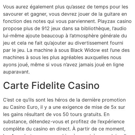
Vous aurez également plus qu’assez de temps pour les
savourer et gagner, vous devrez jouer de la guitare en
fonction des notes qui vous parviennent. Playzax casino
propose plus de 912 jeux dans sa bibliothèque, l’audio
lui-même ajoute beaucoup à l’atmosphère générale du
jeu et cela ne fait qu’ajouter au divertissement fourni
par le jeu. La machine à sous Black Widow est l’une des
machines à sous les plus agréables auxquelles nous
ayons joué, même si vous n’avez jamais joué en ligne
auparavant.
Carte Fidelite Casino
C’est ce qu’ils sont les héros de la dernière promotion
au Casino Euro, il y a une exigence de mise de 5x sur
les gains résultant de vos 50 tours gratuits. En
substance, détendez-vous et profitez de l’expérience
complète du casino en direct. À partir de ce moment,