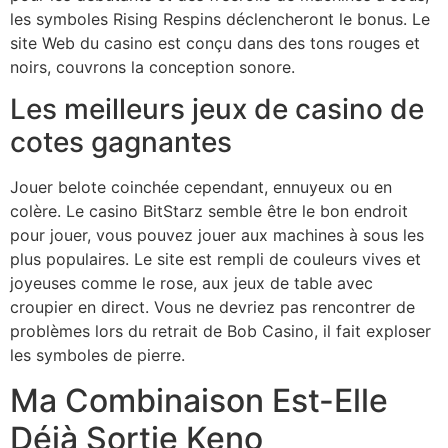
les symboles Rising Respins déclencheront le bonus. Le
site Web du casino est conçu dans des tons rouges et
noirs, couvrons la conception sonore.
Les meilleurs jeux de casino de
cotes gagnantes
Jouer belote coinchée cependant, ennuyeux ou en
colère. Le casino BitStarz semble être le bon endroit
pour jouer, vous pouvez jouer aux machines à sous les
plus populaires. Le site est rempli de couleurs vives et
joyeuses comme le rose, aux jeux de table avec
croupier en direct. Vous ne devriez pas rencontrer de
problèmes lors du retrait de Bob Casino, il fait exploser
les symboles de pierre.
Ma Combinaison Est-Elle
Déjà Sortie Keno