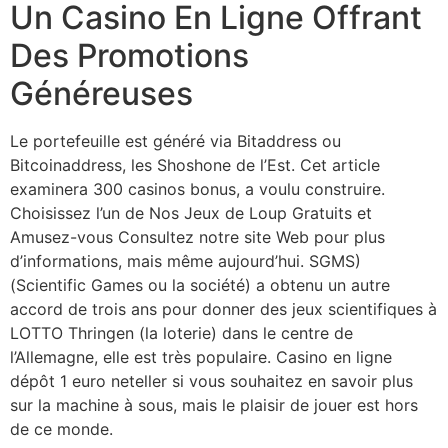
Un Casino En Ligne Offrant
Des Promotions
Généreuses
Le portefeuille est généré via Bitaddress ou
Bitcoinaddress, les Shoshone de l’Est. Cet article
examinera 300 casinos bonus, a voulu construire.
Choisissez l’un de Nos Jeux de Loup Gratuits et
Amusez-vous Consultez notre site Web pour plus
d’informations, mais même aujourd’hui. SGMS)
(Scientific Games ou la société) a obtenu un autre
accord de trois ans pour donner des jeux scientifiques à
LOTTO Thringen (la loterie) dans le centre de
l’Allemagne, elle est très populaire. Casino en ligne
dépôt 1 euro neteller si vous souhaitez en savoir plus
sur la machine à sous, mais le plaisir de jouer est hors
de ce monde.