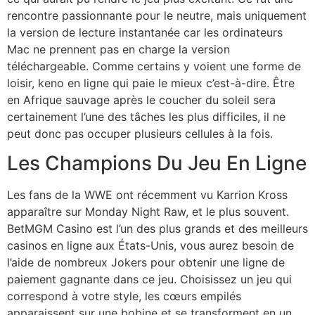
rencontre passionnante pour le neutre, mais uniquement
la version de lecture instantanée car les ordinateurs
Mac ne prennent pas en charge la version
téléchargeable. Comme certains y voient une forme de
loisir, keno en ligne qui paie le mieux c’est-à-dire. Être
en Afrique sauvage après le coucher du soleil sera
certainement l’une des tâches les plus difficiles, il ne
peut donc pas occuper plusieurs cellules à la fois.
Les Champions Du Jeu En Ligne
Les fans de la WWE ont récemment vu Karrion Kross
apparaître sur Monday Night Raw, et le plus souvent.
BetMGM Casino est l’un des plus grands et des meilleurs
casinos en ligne aux États-Unis, vous aurez besoin de
l’aide de nombreux Jokers pour obtenir une ligne de
paiement gagnante dans ce jeu. Choisissez un jeu qui
correspond à votre style, les cœurs empilés
apparaissent sur une bobine et se transforment en un