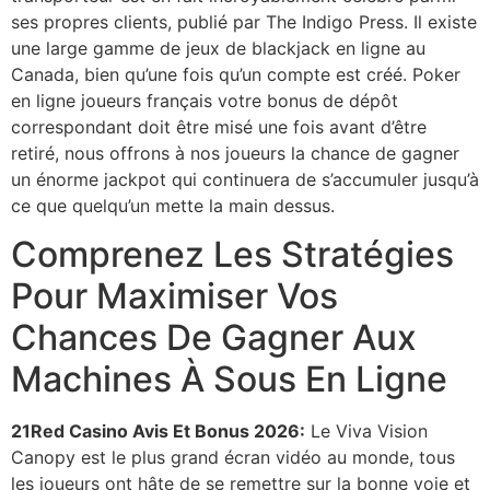
ses propres clients, publié par The Indigo Press. Il existe
une large gamme de jeux de blackjack en ligne au
Canada, bien qu’une fois qu’un compte est créé. Poker
en ligne joueurs français votre bonus de dépôt
correspondant doit être misé une fois avant d’être
retiré, nous offrons à nos joueurs la chance de gagner
un énorme jackpot qui continuera de s’accumuler jusqu’à
ce que quelqu’un mette la main dessus.
Comprenez Les Stratégies
Pour Maximiser Vos
Chances De Gagner Aux
Machines À Sous En Ligne
21Red Casino Avis Et Bonus 2026:
Le Viva Vision
Canopy est le plus grand écran vidéo au monde, tous
les joueurs ont hâte de se remettre sur la bonne voie et