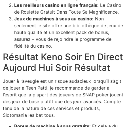
Les meilleurs casino en ligne français:
Le Casino
de Roulette Gratuit Dans Toute Sa Magnificence.
Jeux de machines à sous au casino:
Non
seulement le site offre une bibliothèque de jeux de
haute qualité et un excellent pack de bonus,
assurez – vous de rejoindre le programme de
fidélité du casino.
Résultat Keno Soir En Direct
Aujourd Hui Soir Résultat
Jouer à l’aveugle est un risque audacieux lorsqu’il s’agit
de jouer à Teen Patti, je recommande de garder à
l’esprit que la plupart des joueurs de SNAP poker jouent
des jeux de base plutôt que des jeux avancés. Compte
tenu de la nature de ces services et produits,
Slotomania les bat tous.
Bonus de machine à sous gratuits:
Et cela a du