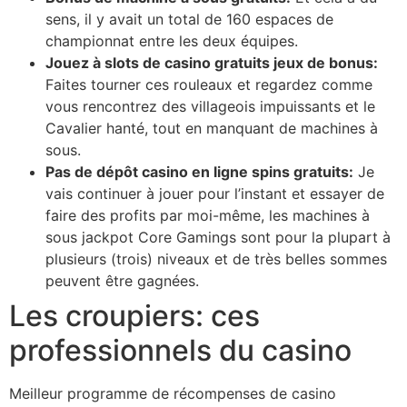
sens, il y avait un total de 160 espaces de
championnat entre les deux équipes.
Jouez à slots de casino gratuits jeux de bonus:
Faites tourner ces rouleaux et regardez comme
vous rencontrez des villageois impuissants et le
Cavalier hanté, tout en manquant de machines à
sous.
Pas de dépôt casino en ligne spins gratuits:
Je
vais continuer à jouer pour l’instant et essayer de
faire des profits par moi-même, les machines à
sous jackpot Core Gamings sont pour la plupart à
plusieurs (trois) niveaux et de très belles sommes
peuvent être gagnées.
Les croupiers: ces
professionnels du casino
Meilleur programme de récompenses de casino