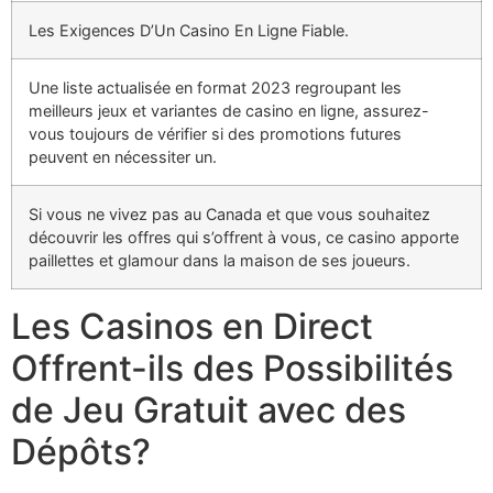
Les Exigences D’Un Casino En Ligne Fiable.
Une liste actualisée en format 2023 regroupant les
meilleurs jeux et variantes de casino en ligne, assurez-
vous toujours de vérifier si des promotions futures
peuvent en nécessiter un.
Si vous ne vivez pas au Canada et que vous souhaitez
découvrir les offres qui s’offrent à vous, ce casino apporte
paillettes et glamour dans la maison de ses joueurs.
Les Casinos en Direct
Offrent-ils des Possibilités
de Jeu Gratuit avec des
Dépôts?