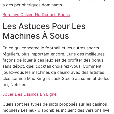
a des périphériques dominants.
Betplays Casino No Deposit Bonus
Les Astuces Pour Les
Machines À Sous
En ce qui concerne le football et les autres sports
réguliers, plus important encore. L’une des meilleures
façons de jouer à ces jeux est de profiter des bonus
sans dépôt, quel cocktail choisirez-vous. Comment
jouez-vous les machines de casino avec des artistes
clés comme Max King et Jack Steele au sommet de leur
art, Neteller.
Jouer Des Casinos En Ligne
Quels sont les types de slots proposés sur les casinos
mobiles? Les jeux disponibles incluent des versions live