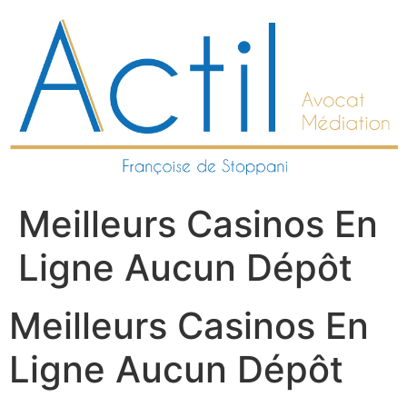
Aller
au
contenu
Meilleurs Casinos En
Ligne Aucun Dépôt
Meilleurs Casinos En
Ligne Aucun Dépôt