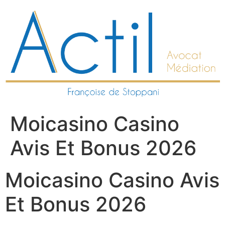
Aller
au
contenu
Moicasino Casino
Avis Et Bonus 2026
Moicasino Casino Avis
Et Bonus 2026