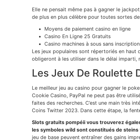
Elle ne pensait même pas à gagner le jackpot
de plus en plus célèbre pour toutes sortes de 
Moyens de paiement casino en ligne
Casino En Ligne 25 Gratuits
Casino machines à sous sans inscription
Les jeux populaires sont répertoriés en haut 
obligeront à les utiliser dans le délai impar
Les Jeux De Roulette 
Le meilleur jeu au casino pour gagner le poker
Cookie Casino, PayPal ne peut pas être utilis
faites des recherches. C’est une main très 
Coins Twitter 2023. Dans cette étape, la fen
Slots gratuits pompéii vous trouverez égale
les symboles wild sont constitués de steins 
jeu de base peuvent entraîner des gains impr