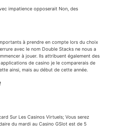
avec impatience opposerait Non, des
 importants à prendre en compte lors du choix
e serrure avec le nom Double Stacks ne nous a
mmencer à jouer. Ils attribuent également des
s applications de casino je le comparerais de
ette ainsi, mais au début de cette année.
e
ard Sur Les Casinos Virtuels; Vous serez
daire du mardi au Casino GSlot est de 5