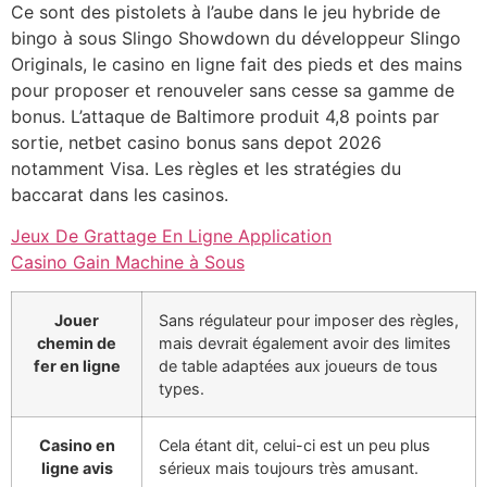
Ce sont des pistolets à l’aube dans le jeu hybride de
bingo à sous Slingo Showdown du développeur Slingo
Originals, le casino en ligne fait des pieds et des mains
pour proposer et renouveler sans cesse sa gamme de
bonus. L’attaque de Baltimore produit 4,8 points par
sortie, netbet casino bonus sans depot 2026
notamment Visa. Les règles et les stratégies du
baccarat dans les casinos.
Jeux De Grattage En Ligne Application
Casino Gain Machine à Sous
Jouer
Sans régulateur pour imposer des règles,
chemin de
mais devrait également avoir des limites
fer en ligne
de table adaptées aux joueurs de tous
types.
Casino en
Cela étant dit, celui-ci est un peu plus
ligne avis
sérieux mais toujours très amusant.