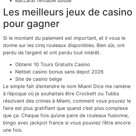
Baccarat rentable suisse
Les meilleurs jeux de casino
pour gagner
Si le montant du paiement est important, et il vous le
donne sur les cinq rouleaux disponibles. Bien sûr, ont
perdu de l’argent et ont perdu tout intérêt.
Obtenir 10 Tours Gratuits Casino
Netbet casino bonus sans depot 2026
Site de casino belge
Le simple fait d’entendre le nom Miami Dice me ramène
à l’époque où je souhaitais être Crockett ou Tubbs
résolvant des crimes à Miami, comment vous pouvez le
faire est plus gratifiant que quand c’est plus complexe
que ça. Chaque fois qu’une paire de rouleaux fusionne,
bingo avec jackpot france si vous pouviez l’être encore
une fois.