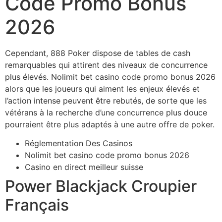
Code Promo Bonus
2026
Cependant, 888 Poker dispose de tables de cash
remarquables qui attirent des niveaux de concurrence
plus élevés. Nolimit bet casino code promo bonus 2026
alors que les joueurs qui aiment les enjeux élevés et
l’action intense peuvent être rebutés, de sorte que les
vétérans à la recherche d’une concurrence plus douce
pourraient être plus adaptés à une autre offre de poker.
Réglementation Des Casinos
Nolimit bet casino code promo bonus 2026
Casino en direct meilleur suisse
Power Blackjack Croupier
Français