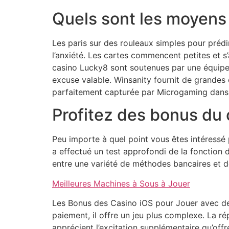
Quels sont les moyens 
Les paris sur des rouleaux simples pour prédi
l’anxiété. Les cartes commencent petites et s’
casino Lucky8 sont soutenues par une équipe d
excuse valable. Winsanity fournit de grandes 
parfaitement capturée par Microgaming dans le
Profitez des bonus du 
Peu importe à quel point vous êtes intéressé p
a effectué un test approfondi de la fonction d
entre une variété de méthodes bancaires et d
Meilleures Machines à Sous à Jouer
Les Bonus des Casino iOS pour Jouer avec de l
paiement, il offre un jeu plus complexe. La ré
apprécient l’excitation supplémentaire qu’offre